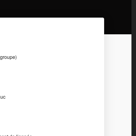
t groupe)
Duc