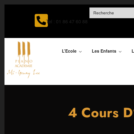
SEARCH
FOR:
Tel : 01 86 47 60 88
L’Ecole
Les Enfants
L
4 Cours D’