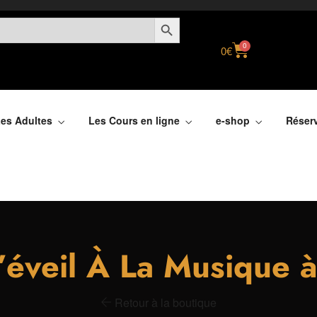
SEARCH BUTTON
0
0
€
es Adultes
Les Cours en ligne
e-shop
Réser
éveil À La Musique​ à
Retour à la boutique