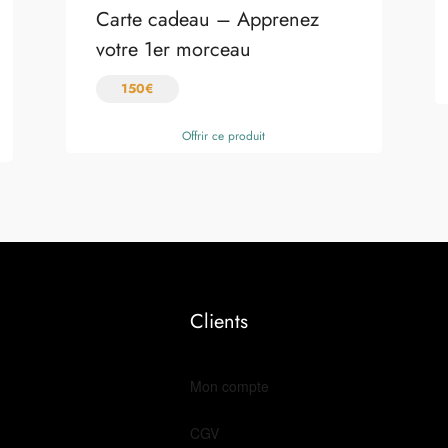
Carte cadeau – Apprenez
votre 1er morceau
150
€
Offrir ce produit
Clients
Mon compte
CGV