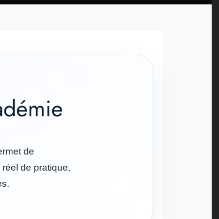
adémie
ermet de
 réel de pratique,
es.