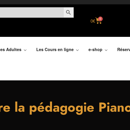
SEARCH BUTTON
0
0
€
es Adultes
Les Cours en ligne
e-shop
Réser
e la pédagogie Pian