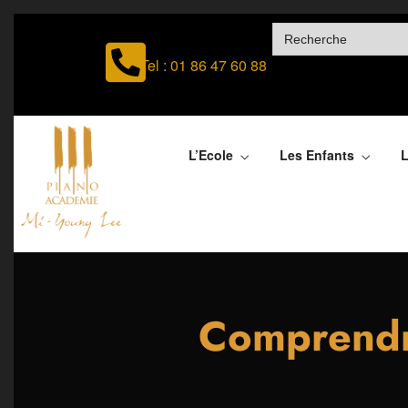
SEARCH
FOR:
Tel : 01 86 47 60 88
L’Ecole
Les Enfants
L
Comprendr