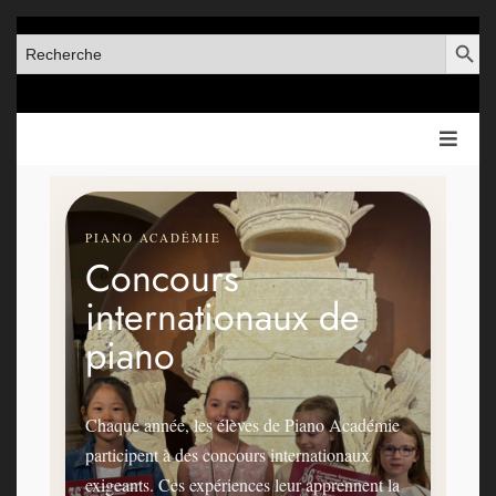
SEARCH BUT
SEARCH
FOR:
PIANO ACADÉMIE
Concours
internationaux de
piano
Chaque année, les élèves de Piano Académie
participent à des concours internationaux
exigeants. Ces expériences leur apprennent la