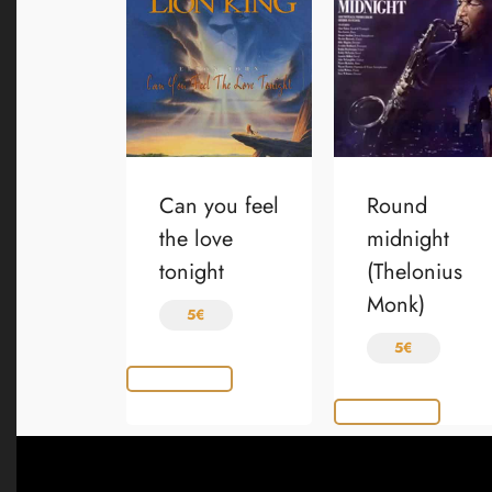
Can you feel
Round
the love
midnight
tonight
(Thelonius
Monk)
5
€
5
€
Choix des options
Choix des options