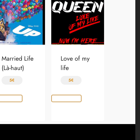
Married Life
Love of my
(Là-haut)
life
5
€
5
€
x des options
Choix des options