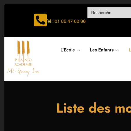
SEARCH
FOR:
Tel : 01 86 47 60 88
L’Ecole
Les Enfants
L
Liste des m