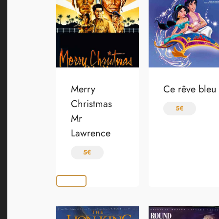
Merry
Ce rêve bleu
Christmas
5
€
Mr
Lawrence
5
€
Lire la suite