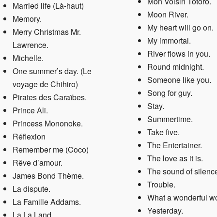
Mon Voisin Totoro
.
Married life (Là-haut)
Moon River
.
Memory
.
My heart will go on
.
Merry Christmas Mr.
My immortal
.
Lawrenc
e.
River flows in you
.
Michelle.
Round midnight
.
One summer’s day. (Le
Someone like you
.
voyage de Chihiro)
Song for guy
.
Pirates des Caraïbes
.
Stay
.
Prince Ali.
Summertime
.
Princess Mononoke.
Take five
.
Réflexion
The Entertainer
.
Remember me (Coco)
The love as it is
.
Rêve d’amour.
The sound of silenc
James Bond Thème
.
Trouble
.
La dispute.
What a wonderful w
La Famille Addams
.
Yesterday
.
La La Land
.