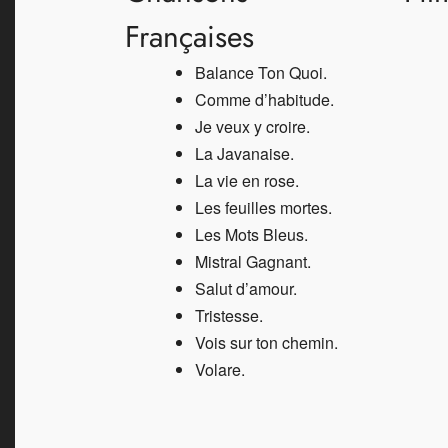
Françaises
Balance Ton Quoi.
Comme d’habitude
.
Je veux y croire.
La Javanaise.
La vie en rose.
Les feuilles mortes.
Les Mots Bleus
.
Mistral Gagnant.
Salut d’amour
.
Tristesse.
Vois sur ton chemin.
Volare.