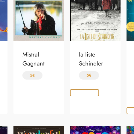
Mistral
la liste
Gagnant
Schindler
5
€
5
€
Choix des options
Choi