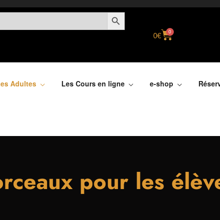
SEARCH BUTTON
0
0
€
es Adultes
Les Cours en ligne
e-shop
Réser
orceaux pour les élèv