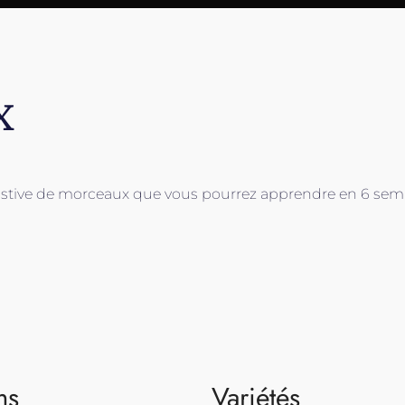
x
austive de morceaux que vous pourrez apprendre en 6 sem
ms
Variétés