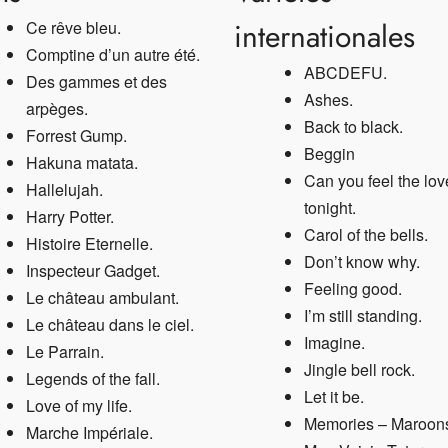
internationales
Ce rêve bleu.
Comptine d’un autre été.
ABCDEFU
.
Des gammes et des
Ashes.
arpèges.
Back to black
.
Forrest Gump.
Beggin
Hakuna matata.
Can you feel the lov
Hallelujah
.
tonight
.
Harry Potter.
Carol of the bells.
Histoire Eternelle
.
Don’t know why
.
Inspecteur Gadget.
Feeling good
.
Le château ambulant
.
I’m still standing.
Le château dans le ciel
.
Imagine
.
Le Parrain
.
Jingle bell rock.
Legends of the fall.
Let it be
.
Love of my life.
Memories – Maroon
Marche Impériale
.