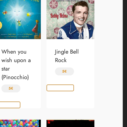
When you
Jingle Bell
wish upon a
Rock
star
5
€
(Pinocchio)
Choix des options
5
€
x des options