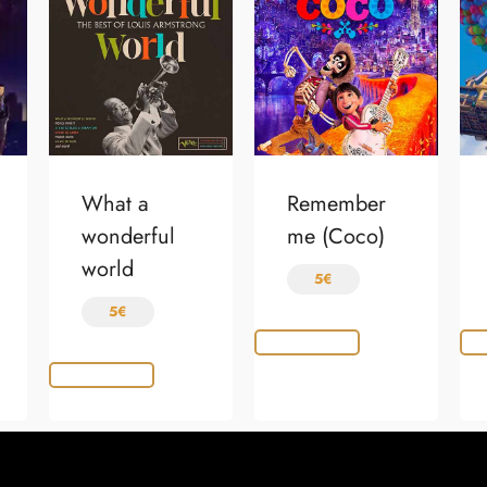
What a
Remember
wonderful
me (Coco)
world
5
€
5
€
Choix des options
Choi
Choix des options