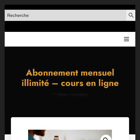
SEARCH BUT
SEARCH
FOR:
Abonnement mensuel
illimité – cours en ligne
Retour à la boutique