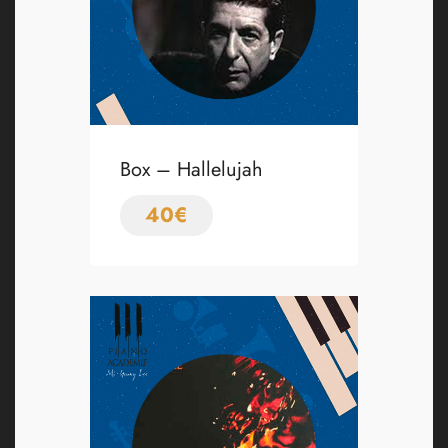
Box – Hallelujah
40
€