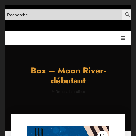
SEARCH BUT
SEARCH
FOR:
Box – Moon River-
débutant
Retour à la boutique