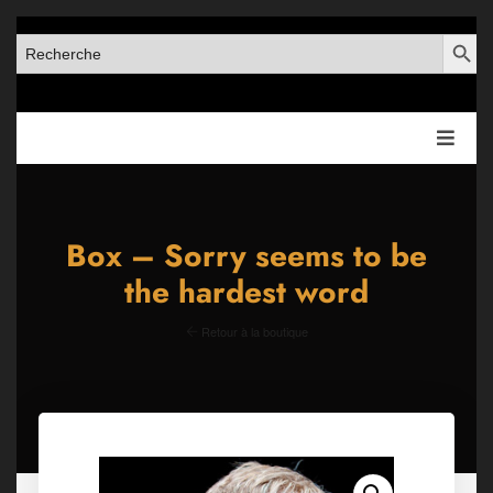
SEARCH BUT
SEARCH
FOR:
Box – Sorry seems to be
the hardest word
Retour à la boutique