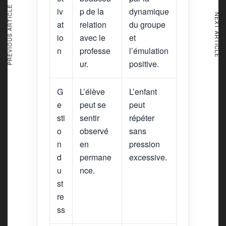
PREVIOUS ARTICLE
iv
p de la
dynamique
NEXT ARTICLE
at
relation
du groupe
io
avec le
et
n
professe
l’émulation
ur.
positive.
G
L’élève
L’enfant
e
peut se
peut
sti
sentir
répéter
o
observé
sans
n
en
pression
d
permane
excessive.
u
nce.
st
re
ss