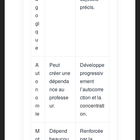
g
précis.
o
gi
q
u
e
A
Peut
Développe
ut
créer une
progressiv
o
dépenda
ement
n
nce au
l’autocorre
o
professe
ction et la
m
ur.
concentrati
ie
on
.
M
Dépend
Renforcée
ot
beaucou
par la