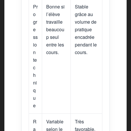
Pr
Bonne si
Stable
o
l’élève
grâce au
gr
travaille
volume de
e
beaucou
pratique
ss
p seul
encadrée
io
entre les
pendant le
n
cours.
cours.
te
c
h
ni
q
u
e
R
Variable
Très
a
selon le
favorable,