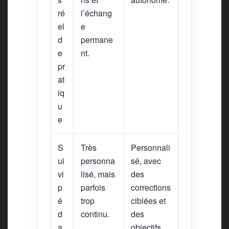
ré
l’échang
el
e
d
permane
e
nt.
pr
at
iq
u
e
S
Très
Personnali
ui
personna
sé, avec
vi
lisé, mais
des
p
parfois
corrections
é
trop
ciblées et
d
continu.
des
a
objectifs