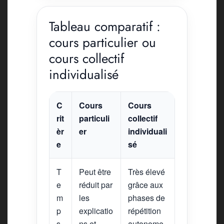
Tableau comparatif :
cours particulier ou
cours collectif
individualisé
C
Cours
Cours
rit
particuli
collectif
èr
er
individuali
e
sé
T
Peut être
Très élevé
e
réduit par
grâce aux
m
les
phases de
p
explicatio
répétition
s
ns et
autonome.