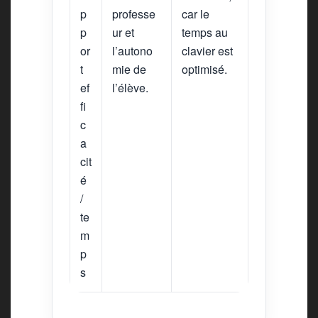
p
professe
car le
p
ur et
temps au
or
l’autono
clavier est
t
mie de
optimisé.
ef
l’élève.
fi
c
a
cit
é
/
te
m
p
s